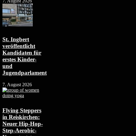
7. August 2026
St. Ingbert
veröffentlicht
Kandidaten für
erstes Kinder-
und
Jugendparlament
7. August 2026
Flying Steppers
in Reiskirchen:
Neuer Hip-Hop-
Step-Aerobic-