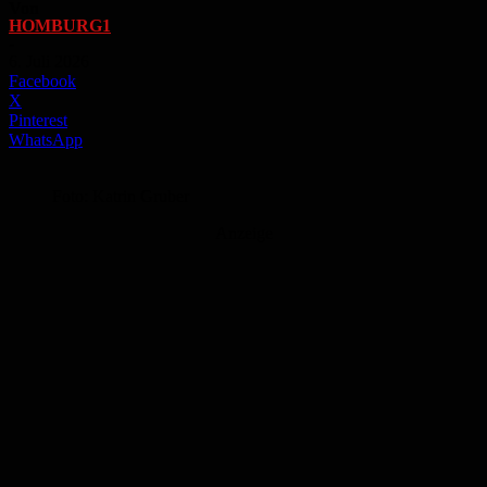
Von
HOMBURG1
-
6. Juli 2026
Facebook
X
Pinterest
WhatsApp
Foto: Katrin Gruber
Anzeige