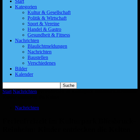
Start
Kategorien
Kultur & Gesellschaft
Politik & Wirtschaft
Sport & Vereine
Handel & Gastro
Gesundheit & Fitness
Nachrichten
Blaulichtmeldungen
Nachrichten
Baustellen
Verschiedenes
Bilder
Kalender
Start
Nachrichten
Ferienfreizeit im Kulturpark Bliesbruck-Reinheim:
Kinder entdecken die Kelten
Nachrichten
Ferienfreizeit im Kulturpark Bliesbruck-
Reinheim: Kinder entdecken die Kelten