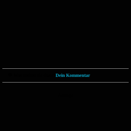
💬 Was meinst du dazu?
Dein Kommentar
Anzeige