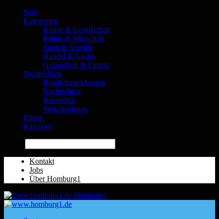
Start
Kategorien
Kultur & Gesellschaft
Politik & Wirtschaft
Sport & Vereine
Handel & Gastro
Gesundheit & Fitness
Nachrichten
Blaulichtmeldungen
Nachrichten
Baustellen
Verschiedenes
Bilder
Kalender
Suche
Kontakt
Jobs
Über Homburg1
Homburg1