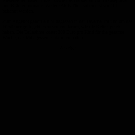
Riesenseifenblasen, Filzen sowie das Herstellen von Brausepulver
und Kräuterlimonade. Weitere Aktivitäten sollen erst vor Ort
bekannt werden.
Zum Angebot gehört ein Mittagessen in der Taverne. Im und um das
Fürstinnengrab geht es außerdem darum, wie die Kelten gelebt
haben. Die Teilnahme kostet 200 Euro pro Kind für die gesamte
Woche; das Mittagessen ist darin enthalten.
Anzeige