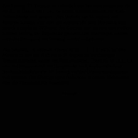
Am Freitag, 13. Februar, ist anlässlich des Faasenachtsumzugs Ha-
Na-Zu in Hassel die L 241 zwischen Rittershofstraße und Karl-
Adam-Straße voll gesperrt. Der Verkehr aus St. Ingbert und
Niederwürzbach wird über die Rheinstraße nach Rohrbach und
zurück umgeleitet. Während des Umzugs sind weitere innerörtliche
Straßen entlang der Zugstrecke gesperrt. Die Sperrungen werden
nach der Reinigung am Samstag wieder aufgehoben.
Am Samstag, 14. Februar, kommt es ab 11.11 Uhr rund um den
Marktplatz und das Rathaus in St. Ingbert zu kurzfristigen
Einschränkungen wegen des Rathaussturms. Ebenfalls ab 11.11 Uhr
sind in Oberwürzbach die Hauptstraße nach der Einmündung
Steckentalstraße sowie der Bereich vor der Ortsverwaltungsstelle
voll gesperrt. Der Durchgangsverkehr wird in beiden Richtungen
über die Friedhofstraße umgeleitet.
Anzeige