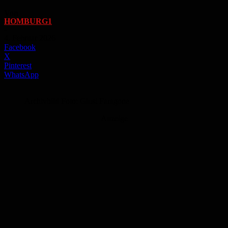
Von
HOMBURG1
-
4. Februar 2026
Facebook
X
Pinterest
WhatsApp
Archivbild Foto: Giusi Faragone
Anzeige