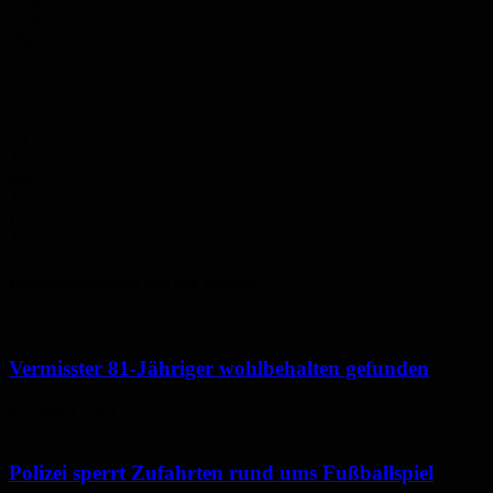
76%
2.5m/s
0%
Fr.
28
°
Sa.
30
°
So.
35
°
Mo.
37
°
Di.
21
°
Polizeimeldungen aus der Region
Vermisster 81-Jähriger wohlbehalten gefunden
6. August 2026
Polizei sperrt Zufahrten rund ums Fußballspiel