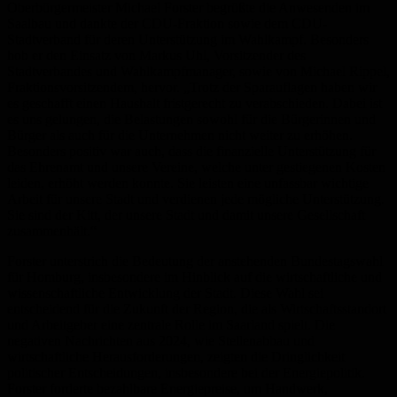
Oberbürgermeister Michael Forster begrüßte die Anwesenden im
Saalbau und dankte der CDU-Fraktion sowie dem CDU-
Stadtverband für deren Unterstützung im Wahlkampf. Besonders
hob er den Einsatz von Markus Uhl, Vorsitzender des
Stadtverbandes und Wahlkampfmanager, sowie von Michael Rippel,
Fraktionsvorsitzendem, hervor. „Trotz der Sparauflagen haben wir
es geschafft einen Haushalt fristgerecht zu verabschieden. Dabei ist
es uns gelungen, die Belastungen sowohl für die Bürgerinnen und
Bürger als auch für die Unternehmen nicht weiter zu erhöhen.
Besonders positiv war auch, dass die finanzielle Unterstützung für
das Ehrenamt und unsere Vereine, welche unter gestiegenen Kosten
leiden, erhöht werden konnte. Sie leisten eine unfassbar wichtige
Arbeit für unsere Stadt und verdienen jede mögliche Unterstützung.
Sie sind der Kitt, der unsere Stadt und damit unsere Gesellschaft
zusammenhält.“
Forster unterstrich die Bedeutung der anstehenden Bundestagswahl
für Homburg, insbesondere im Hinblick auf die wirtschaftliche und
wissenschaftliche Entwicklung der Stadt. Diese Wahl sei
entscheidend für die Zukunft der Region, die als Wirtschaftsstandort
und Arbeitgeber eine zentrale Rolle im Saarland spielt. Die
negativen Nachrichten aus 2024, wie Stellenabbau und
wirtschaftliche Herausforderungen, zeigten die Dringlichkeit
politischer Entscheidungen, insbesondere bei der Energiepolitik.
Forster forderte bezahlbare Energiepreise, um Handwerk,