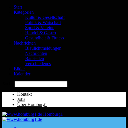
Start
Kategorien
Kultur & Gesellschaft
Politik & Wirtschaft
Sport & Vereine
Handel & Gastro
Gesundheit & Fitness
Nachrichten
Blaulichtmeldungen
Nachrichten
Baustellen
Verschiedenes
Bilder
Kalender
Suche
Kontakt
Jobs
Über Homburg1
Homburg1