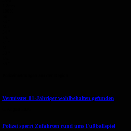
43%
1.2m/s
100%
So.
34
°
Mo.
34
°
Di.
31
°
Mi.
33
°
Do.
35
°
Polizeimeldungen aus der Region
Vermisster 81-Jähriger wohlbehalten gefunden
6. August 2026
Polizei sperrt Zufahrten rund ums Fußballspiel