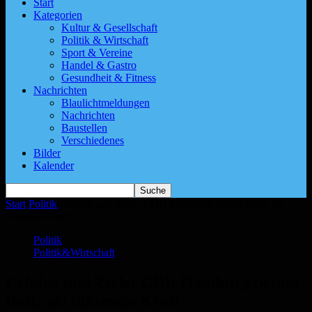
Start
Kategorien
Kultur & Gesellschaft
Politik & Wirtschaft
Sport & Vereine
Handel & Gastro
Gesundheit & Fitness
Nachrichten
Blaulichtmeldungen
Nachrichten
Baustellen
Verschiedenes
Bilder
Kalender
Start
Politik
Erfolge und Ziele: CDU Homburg betont Rolle als
führende Kraft
Politik
Politik&Wirtschaft
Erfolge und Ziele: CDU Homburg betont
Rolle als führende Kraft