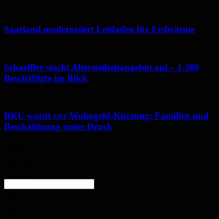
Saarland modernisiert Leitfaden für Erdwärme
Schaeffler stockt Altersteilzeitangebot auf – 1.300
Beschäftigte im Blick
BKU warnt vor Wohngeld-Kürzung: Familien und
Beschäftigung unter Druck
Wetter
Homburg
Bedeckt
enter location
26.9
°
C
27.5
°
26.9
°