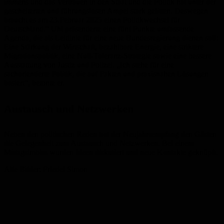
immens und das Vertrauen in den Staat und die Politik hat unter der
gescheiterten und führungslosen Ampel stark gelitten. Deswegen
braucht es am 23.Februar 2025 einen Politikwechsel für
Deutschland.“ Uhl präsentierte eine fünf Punkte umfassende
Agenda, die als Leitlinie für eine neue Bundesregierung dienen soll:
Eine Stärkung der Wirtschaft, bezahlbare Energie, eine striktere
Migrationspolitik, eine Null-Toleranz-Strategie sowie eine bessere
Ausstattung von Justiz und Polizei. „Ich stehe für eine
sachorientierte Politik, die auf Fakten und praxisnahen Lösungen
basiert“, betonte er.
Austausch und Netzwerken
Neben den politischen Reden bot der Neujahrsempfang den Gästen
die Gelegenheit zum Austausch und Netzwerken. Bei einem
Mittagsimbiss wurden Ideen diskutiert und neue Kontakte geknüpft.
Alle Bilder: Friedel Simon