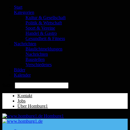
Start
Kategorien
Kultur & Gesellschaft
Politik & Wirtschaft
Sport & Vereine
Handel & Gastro
Gesundheit & Fitness
Nachrichten
Blaulichtmeldungen
Nachrichten
Baustellen
Verschiedenes
Bilder
Kalender
Suche
Kontakt
Jobs
Über Homburg1
Homburg1