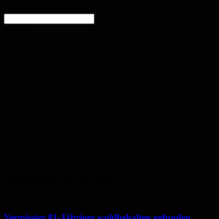
Homburg
Bedeckt
enter location
32.8
°
C
32.9
°
31.3
°
23%
3.3m/s
90%
So.
34
°
Mo.
34
°
Di.
31
°
Mi.
33
°
Do.
35
°
Polizeimeldungen aus der Region
Vermisster 81-Jähriger wohlbehalten gefunden