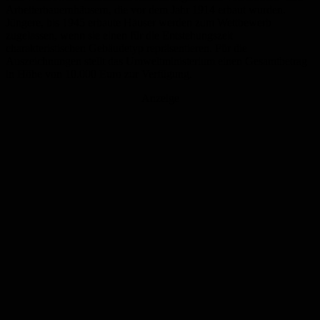
Arbeiterbauernhäusern, die vor dem Jahr 1914 erbaut wurden.
Jüngere, bis 1945 erbaute Häuser werden zum Wettbewerb
zugelassen, wenn sie einen für die Entstehungszeit
charakteristischen Gebäudetyp repräsentieren. Für die
Auszeichnungen stellt das Umweltministerium einen Gesamtbetrag
in Höhe von 10.000 Euro zur Verfügung.
Anzeige