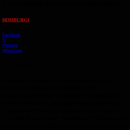
Entscheidung der Jury steht kurz bevor
Von
HOMBURG1
-
2. November 2021
Facebook
X
Pinterest
WhatsApp
Symbolbild
Stilgerecht sanierte Bauernhäuser stehen
wieder im Fokus des Wettbewerbs
„Saarländische Bauernhäuser – Zeugnisse
unserer Heimat“, den das Ministerium für
Umwelt und Verbraucherschutz ausrichtet.
Für den diesjährigen Wettbewerb haben sich
insgesamt 20 Hausbesitzer angemeldet. Nach