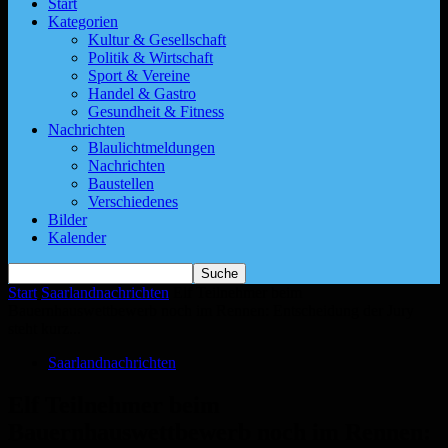
Start
Kategorien
Kultur & Gesellschaft
Politik & Wirtschaft
Sport & Vereine
Handel & Gastro
Gesundheit & Fitness
Nachrichten
Blaulichtmeldungen
Nachrichten
Baustellen
Verschiedenes
Bilder
Kalender
Start
Saarlandnachrichten
Elf Teilnehmer beim
Bauernhauswettbewerb noch im Rennen: Entscheidung der Jury
steht kurz...
Saarlandnachrichten
Elf Teilnehmer beim
Bauernhauswettbewerb noch im Rennen: