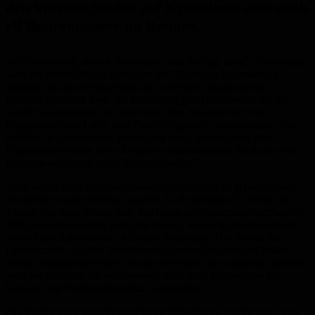
den Vorentscheiden auf Kreisebene sind noch
elf Bauernhäuser im Rennen.
Am Donnerstag, dem 4. November, und Freitag, dem 5. November,
wird die zehnköpfige Landesjury die Objekte in Augenschein
nehmen und am Freitagabend die Gewinner bekannt geben.
Minister Reinhold Jost: „Es finden sich glücklicherweise immer
wieder Hausbesitzer, die bereit sind, ihre Anwesen mit viel
Engagement und Liebe zum Detail stilgerecht zu restaurieren. Das
möchten wir honorieren. Denn dank der Eigeninitiative ihrer
Eigentümer werden diese Zeugnisse saarländischer Baukultur vor
dem unwiederbringlichen Verlust bewahrt.“
1984 wurde der Landeswettbewerb „Saarländische Bauernhäuser –
Zeugnisse unserer Heimat“ aus der Taufe gehoben. Er findet im
Turnus von zwei Jahren statt. Nachdem der Bauernhauswettbewerb
2020 pandemiebedingt ausfallen musste, wurde in diesem Jahr ein
neuer Anlauf genommen. Mit einer Änderung: Das Institut für
Landeskunde, das den Wettbewerb seinerzeit initiiert und bisher
immer mitorganisiert hatte, wurde im letzten Jahr aufgelöst. Deshalb
wird der nunmehr 19. Wettbewerb allein vom Ministerium für
Umwelt und Verbraucherschutz ausgerichtet.
Am Wettbewerb teilnehmen können Eigentümer von Bauern- und