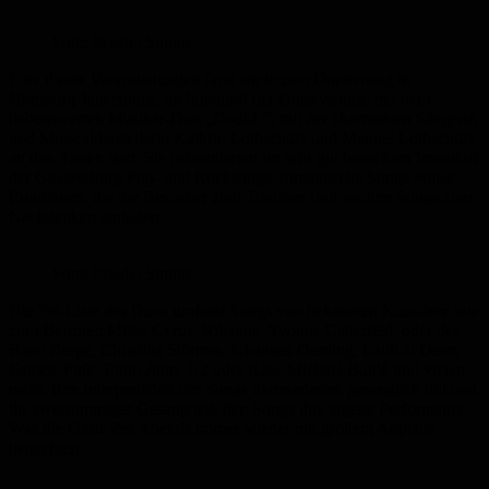
Foto: Friedel Simon
Eine dieser Veranstaltungen fand am letzten Donnerstag in
Homburg-Jägersburg, im Innenhof der Gustavsburg, mit dem
liebenswerten Musiker-Duo „DoubL“, mit der charmanten Sängerin
und Musicaldarstellerin Kathrin Lothschütz und Manuel Lothschütz
an den Tasten statt. Sie präsentierten im sehr gut besuchten Innenhof
der Gustavsburg Pop- und Rocksongs, romantische Songs voller
Emotionen, die die Besucher zum Träumen und weitere Songs zum
Nachdenken einluden.
Foto: Friedel Simon
Die Set-Liste des Duos umfasst Songs von bekannten Künstlern wie
zum Beispiel: Miley Cyrus, Rihanna, Yvonne Catterfeld, oder der
Band Berge, Christina Stürmer, Johannes Oerding, Laith al Deen,
Eagles, Pink, Elton John, U2 oder Kiss, Michael Bublé und vielen
mehr. Ihre Interpretation der Songs harmonierten gesanglich toll und
ihr zweistimmiger Gesang gab den Songs ihre eigene Performance.
Was die Gäste des Abends immer wieder mit großem Applaus
bedachten.