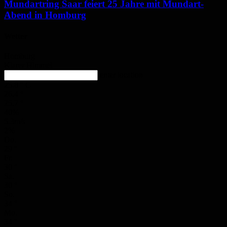
Mundartring Saar feiert 25 Jahre mit Mundart-
Abend in Homburg
Wetter
Homburg
Klarer Himmel
enter location
25.8
°
C
26.4
°
25.7
°
40%
5.3m/s
2%
Do.
29
°
Fr.
30
°
Sa.
30
°
So.
34
°
Mo.
34
°