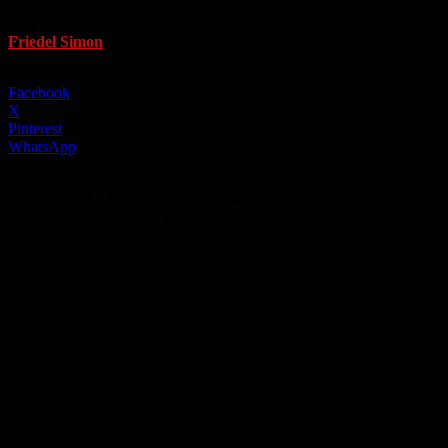
Von
Friedel Simon
-
24. Juli 2023
Facebook
X
Pinterest
WhatsApp
Das Musiker-Duo "DoubL - Lothschütz" live in der
Gustavsburg in Jägersburg. Foto: Friedel Simon
Anzeige