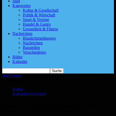
Start
Kategorien
Kultur & Gesellschaft
Politik & Wirtschaft
Sport & Vereine
Handel & Gastro
Gesundheit & Fitness
Nachrichten
Blaulichtmeldungen
Nachrichten
Baustellen
Verschiedenes
Bilder
Kalender
Start
Kultur
DoubL – Lothschütz begeisterte die Besucher in der
Gustavsburg
Kultur
Kultur&Gesellschaft
DoubL – Lothschütz begeisterte die
Besucher in der Gustavsburg