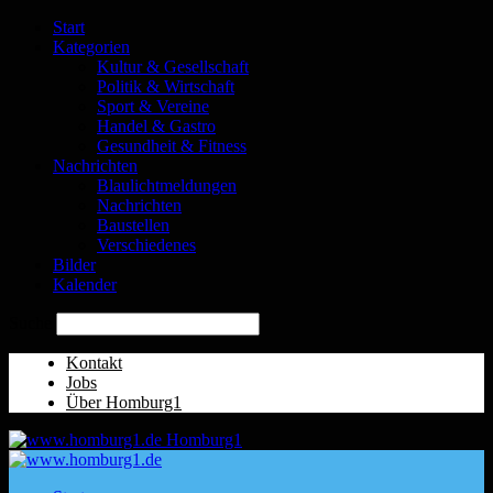
Start
Kategorien
Kultur & Gesellschaft
Politik & Wirtschaft
Sport & Vereine
Handel & Gastro
Gesundheit & Fitness
Nachrichten
Blaulichtmeldungen
Nachrichten
Baustellen
Verschiedenes
Bilder
Kalender
Suche
Kontakt
Jobs
Über Homburg1
Homburg1