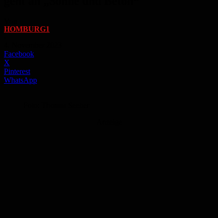
geht an „Sonne und Beton“
Von
HOMBURG1
-
4. November 2023
Facebook
X
Pinterest
WhatsApp
Foto: Thomas Seeber
Anzeige