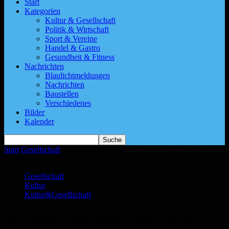
Start
Kategorien
Kultur & Gesellschaft
Politik & Wirtschaft
Sport & Vereine
Handel & Gastro
Gesundheit & Fitness
Nachrichten
Blaulichtmeldungen
Nachrichten
Baustellen
Verschiedenes
Bilder
Kalender
Start
Gesellschaft
Der Günter Rohrbach Filmpreis 2023 geht an
„Sonne und Beton“
Gesellschaft
Kultur
Kultur&Gesellschaft
Der Günter Rohrbach Filmpreis 2023