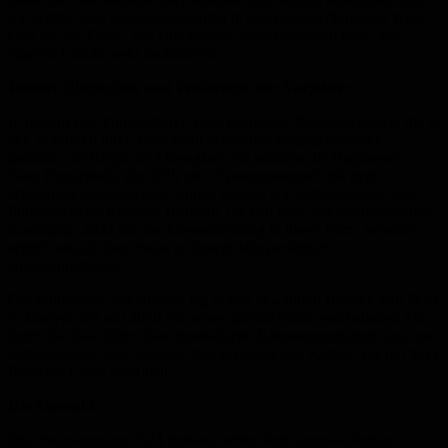
Sie erzählt vom Erwachsenwerden in einer ungewöhnlichen Welt.
Und um die Frage, wie eine Familie weiter bestehen kann, die
eigentlich nicht mehr funktioniert.
Weitere Ehrengäste und Preisträger der Vorjahre:
In diesem Jahr komplettieren zwei ehemalige Preisträgerinnen, die in
den Vorjahren ihren Preis nicht persönlich entgegennehmen
konnten, die Riege der Ehrengäste: So konnten die Regisseurin
Nora Fingscheidt, die 2019 mit „Systemsprenger“ mit dem
Hauptpreis ausgezeichnet wurde, ebenso wie Schauspielerin und
Filmemacherin Karoline Herfurth, die den Preis des Saarländischen
Rundfunks 2022 für ihre Gesamtleistung in ihrem Film „Wunder-
schön“ erhielt, ihre Preise in diesem Jahr persönlich
entgegennehmen.
Die Moderation des Abends lag in den bewährten Händen von Peter
Lohmeyer, der seit 2018 mit seiner unterhaltsam-nonchalanten Art
durch die Gala führt. Das musikalische Rahmenprogramm kam von
Schauspielerin und Sängerin Marie-Louise van Kisfeld, die mit ihrer
Band die Gäste unterhielt.
Die Auswahl:
Die Preisträgerjury 2023 bestand neben dem Jurypräsidenten