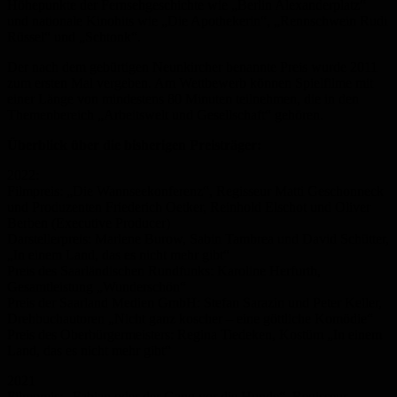
Höhepunkte der Fernsehgeschichte wie „Berlin Alexanderplatz“
und nationale Kinohits wie „Die Apothekerin“, „Rennschwein Rudi
Rüssel“ und „Schtonk“.
Der nach dem gebürtigen Neunkircher benannte Preis wurde 2011
zum ersten Mal vergeben. Am Wettbewerb können Spielfilme mit
einer Länge von mindestens 80 Minuten teilnehmen, die in den
Themenbereich „Arbeitswelt und Gesellschaft“ gehören.
Überblick über die bisherigen Preisträger:
2022:
Filmpreis: „Die Wannseekonferenz“, Regisseur Matti Geschonneck
und Produzenten Friederich Oetker, Reinhold Elschot und Oliver
Berben (Executive Producer)
Darstellerpreis: Marlene Burow, Sabin Tambrea und David Schütter,
„In einem Land, das es nicht mehr gibt“
Preis des Saarländischen Rundfunks: Karoline Herfurth,
Gesamtleistung „Wunderschön“
Preis der Saarland Medien GmbH: Stefan Sarazin und Peter Keller,
Drehbuchautoren „Nicht ganz koscher – eine göttliche Komödie“
Preis des Oberbürgermeisters: Regina Tiedeken, Kostüm „In einem
Land, das es nicht mehr gibt“
2021
Filmpreis: „Fabian oder der Gang vor die Hunde“, Regisseur