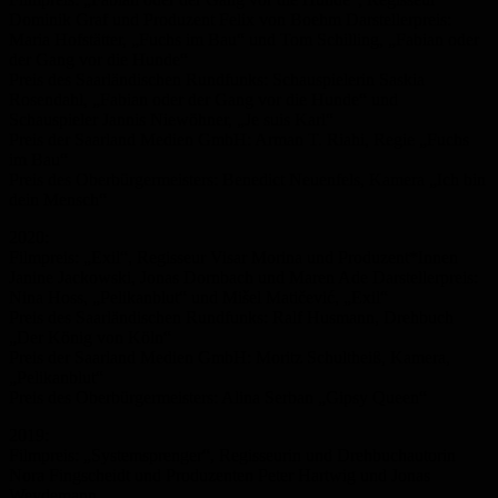
Dominik Graf und Produzent Felix von Boehm Darstellerpreis:
Maria Hofstätter, „Fuchs im Bau“ und Tom Schilling, „Fabian oder
der Gang vor die Hunde“
Preis des Saarländischen Rundfunks: Schauspielerin Saskia
Rosendahl, „Fabian oder der Gang vor die Hunde“ und
Schauspieler Jannis Niewöhner, „Je suis Karl“
Preis der Saarland Medien GmbH: Arman T. Riahi, Regie „Fuchs
im Bau“
Preis des Oberbürgermeisters: Benedict Neuenfels, Kamera „Ich bin
dein Mensch“
2020:
Filmpreis: „Exil“, Regisseur Visar Morina und Produzent*Innen
Janine Jackowski, Jonas Dornbach und Maren Ade Darstellerpreis:
Nina Hoss, „Pelikanblut“ und Mišel Matičević, „Exil“
Preis des Saarländischen Rundfunks: Ralf Husmann, Drehbuch
„Der König von Köln“
Preis der Saarland Medien GmbH: Moritz Schultheiß, Kamera,
„Pelikanblut“
Preis des Oberbürgermeisters: Alina Serban „Gipsy Queen“
2019:
Filmpreis: „Systemsprenger“, Regisseurin und Drehbuchautorin
Nora Fingscheidt und Produzenten Peter Hartwig und Jonas
Weydemann