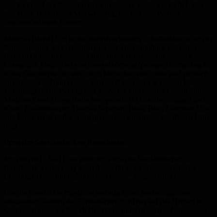
geschickt auf der Klaviatur der Emotionen, zeigt, wie dicht Liebe
und Hass, Humor und Verzweiflung, Lachen und Weinen
beieinanderliegen können.
Matthias Brandt fügt seiner beeindruckenden Schaffenskunst auf der
Kinoleinwand, im Fernsehen und auf Theaterbühnen mit seiner
Rolle in Christian Petzolds Film „Roter Himmel“ ein weiteres
Glanzstück hinzu. Der von ihm verkörperte Verleger Helmut taucht
in der Geschichte um vier junge Menschen erst später und ziemlich
unvermittelt auf und erweist sich als Katalysator in diesem Be-
ziehungsgeflecht. Punktgenau, souverän und ausdrucksstark füllt
Matthias Brandt diese Rolle aus, verleiht ihr Glaubwürdigkeit und
Kraft. Zusammen mit Thomas Schubert, Paula Beer, Langston Uibel
und Enno Trebs bildet er ein grandioses Ensemble, das diesen Film
trägt.
Preis des Saarländischen Rundfunks:
Mit dem mit 5.000 Euro dotierten Preis des Saarländischen
Rundfunks wurde Levy Rico Arcos für seine schauspielerische
Leistung in dem Film „Sonne und Beton“ ausgezeichnet.
Um die Geschichte möglichst realistisch und nachvollziehbar
umzusetzen, setzten die Filmemacher nicht nur auf das Drehen in
Original-Kulisse im Bezirk Neukölln, sondern auch auf eine zuvor