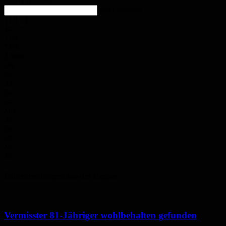
Klarer Himmel
enter location
11.9
°
C
14.7
°
11.9
°
74%
3.5m/s
3%
Sa.
33
°
So.
34
°
Mo.
35
°
Di.
30
°
Mi.
25
°
Polizeimeldungen aus der Region
Vermisster 81-Jähriger wohlbehalten gefunden