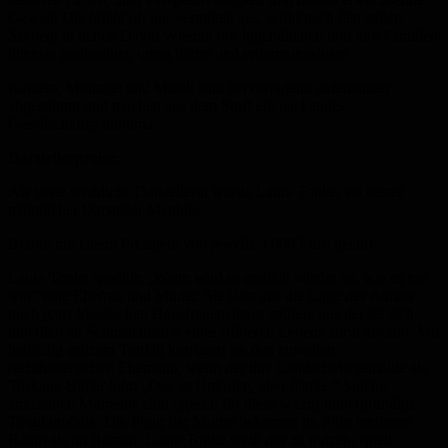
Gewalt. Die bricht oft un- vermittelt aus, wirkt nach den stillen
Szenen, in denen David Wnendt die Jugendlichen und ihre Familien
intensiv beobachtet, umso härter und erbarmungsloser.
Kamera, Montage und Musik sind hervorragend aufeinander
abgestimmt und machen aus dem Stoff ein packendes
Gesellschaftspanorama.
Darstellerpreise:
Als beste weibliche Darstellerin wurde Laura Tonke, als bester
männlicher Darsteller Matthias
Brandt mit einem Preisgeld von jeweils 3.000 Euro geehrt.
Laura Tonke spielt in „Wann wird es endlich wieder so, wie es nie
war“ eine Ehefrau und Mutter. Sie lässt uns die Enge des damals
noch ganz klassischen Hausfrauenalltags spüren, aus der sie sich
innerlich an Sehnsuchtsorte eines früheren Lebens zurückbeamt. Mit
beiläufig spitzem Tonfall korrigiert sie den zuweilen
rechthaberischen Ehemann, wenn der ihre Landschaftsgemälde als
Toskana-Bilder lobt: „Das ist Umbrien, aber danke.“ Solche
amüsanten Momente sind typisch für diese witzig-hintergründige
Tragikomödie. Die Figur der Mutter bekommt im Film breiteren
Raum als im Roman. Laura Tonke weiß das zu nutzen, spielt