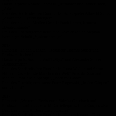
Darstellerpreis: Rosalie Thomass, „Rufmord“ und Rainer Bock,
„Atlas“
Preis des Saarländischen Rundfunks: Schauspieler Albrecht Schuch,
„Atlas“ und „Systemsprenger“
Preis der Saarland Medien GmbH: Frank Lamm, Kamera
„Deutschstunde“
Preis des Oberbürgermeisters: Julia Kovalenko und Stephan
Bechinger, Schnitt „Systemsprenger“
2018:
Filmpreis: „In den Gängen“, Regisseur Thomas Stuber und
Produzent Jochen Laube
Darstellerpreis: Susanne Wolff „Styx“ und Alexander Scheer
„Gundermann“
Preis des Saarländischen Rundfunks: Luna Wedler und Aaron
Hilmer „Das schönste Mädchen der Welt“ Preis der Saarland
Medien GmbH: Mia Spengler, „Back for Good“
Preis des Oberbürgermeisters: Franz Rogowski, „In den Gängen“
und „Transit“
2017:
Filmpreis: „Western“, Regisseurin Valeska Grisebach und
Produzentin Janine Jackowski Darstellerpreis: Lana Cooper, „Beat
Beat Heart“ und Andreas Lust, „Casting“
Preis des Saarländischen Rundfunks: Herbert Knaup, „Toter