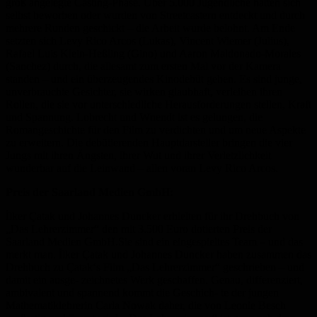
groß angelegte Casting-Phase. Über 5.000 Jugendliche hatten sich
selbst beworben oder wurden von Streetcastern entdeckt und durch
mehrere Runden geschickt – die Arbeit wurde belohnt. Am Ende
setzten sich Levy Rico Arcos (Lukas), Vincent Wiemer (Julius),
Rafael Luis Klein-Heßling (Gino) und Aaron Maldonado-Morales
(Sanchez) durch, die allesamt zum ersten Mal vor der Kamera
standen – und ein überzeugendes Kinodebüt geben. Es sind junge,
unverbrauchte Gesichter, sie wirken glaubhaft, verleihen ihren
Rollen, die sie vor unterschiedliche Herausforderungen stellen, Kraft
und Spannung. Lobrecht und Wnendt ist es gelungen, die
Romangeschichte für den Film zu verdichten und um neue Aspekte
zu erweitern. Die debütierenden Hauptdarsteller bringen die vier
Jungs mit ihren Ängsten, ihrer Wut und ihrer Verletzlichkeit
wunderbar auf die Leinwand – allen voran Levy Rico Arcos.
Preis der Saarland Medien GmbH:
İlker Çatak und Johannes Duncker erhielten für ihr Drehbuch von
„Das Lehrerzimmer“ den mit 3.500 Euro dotierten Preis der
Saarland Medien GmbH.Sie sind ein eingespieltes Team – und das
merkt man. İlker Çatak und Johannes Duncker haben zusammen das
Drehbuch zu Çatak‘s Film „Das Lehrerzimmer“ geschrieben – und
damit ein ausge- zeichnetes Werk geschaffen. Genau, differenziert,
ambivalent und spannend kommt die Geschich- te der jungen
Mathematiklehrerin Carla Nowak daher, die von Leonie Besch