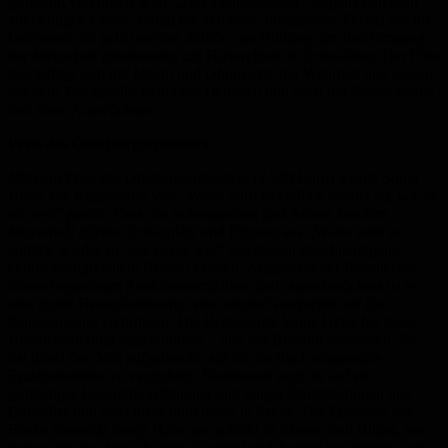
großartig verkörpert wird. „Das Lehrerzimmer“ ist ganz nah dran
am richtigen Leben, bringt ein aktuelles, drängendes Thema auf die
Leinwand. Es geht um eine Schule, um Bildung, um den Umgang
der Menschen miteinander, um Hierarchien im Schulalltag. Der Film
beschäftigt sich mit Macht und Ohnmacht, mit Wahrheit und Lügen,
mit dem Ton gesellschaftlicher Debatten und auch mit Social Media
und ihren Auswüchsen.
Preis des Oberbürgermeisters:
Mit dem Preis des Oberbürgermeisters (2.500 Euro) wurde Sonja
Heiss, die Regisseurin von „Wann wird es endlich wieder so, wie es
nie war“ geehrt. Fans des Schauspielers und Autors Joachim
Meyerhoff dürften Schauplatz und Figuren aus „Wann wird es
endlich wieder so, wie es nie war“ aus dessen gleichnamigem,
enorm erfolgreichem Roman kennen. Angesichts der Fabulierlust
dieses begnadeten Anekdotenerzählers und -ausschmückers ist es
eine große Herausforderung, eine solche Geschichte auf die
Kinoleinwand zu bringen. Die Regisseurin Sonja Heiss hat diese
Herausforderung angenommen – und mit Bravour bestanden. Sie
hat dabei den Mut aufgebracht, auf die im Buch eingesetzte
Erzählerstimme zu verzichten. Stattdessen setzt sie auf ein
großartiges Ensemble erfahrener und junger Darstellerinnen und
Darsteller und setzt diese mitreißend in Szene. Die Episoden des
Buchs übersetzt Sonja Heiss ge- schickt in Szenen und Bilder, aus
denen sich das Mosaik einer Kindheit und Jugend zusammen- setzt.