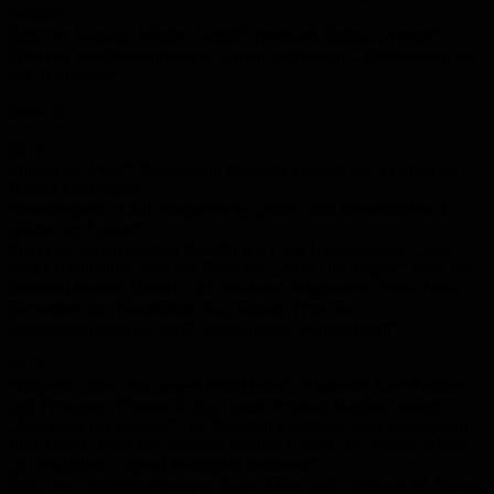
Winkel“
Preis der Saarland Medien GmbH: Bernhard Keller, „Western“
Preis des Oberbürgermeisters: Simon Verhoeven, „Willkommen bei
den Hartmanns“
Seite: 5
2016:
Filmpreis: „Wild“, Regisseurin Nicolette Krebitz und Produzentin
Bettina Brokemper
Darstellerpreis: Lilith Stangenberg, „Wild“ und Sebastian Koch,
„Nebel im August“
Preis des Saarländischen Rundfunks: Lena Urzendowsky, „Das
weiße Kaninchen“ und Ivo Pietzcker, „Nebel im August“ Preis der
Saarland Medien GmbH: „24 Wochen“, Regisseurin Anne Zohra
Berrached und Darstellerin Julia Jentsch Preis des
Oberbürgermeisters: Adolf Winkelmann, „Junges Licht“
2015:
Filmpreis: „Der Staat gegen Fritz Bauer“, Regisseur Lars Kraume
und Produzent Thomas Kufus Darstellerpreis: Martina Gedeck,
„Das Ende der Geduld“ und Burghart Klaußner, „Der Staat gegen
Fritz Bauer“ Preis der Saarland Medien GmbH: Jan Georg Schütte,
„Altersglühen – Speed Dating für Senioren“
Preis des Oberbürgermeisters: Julian Maas und Christoph M. Kaiser,