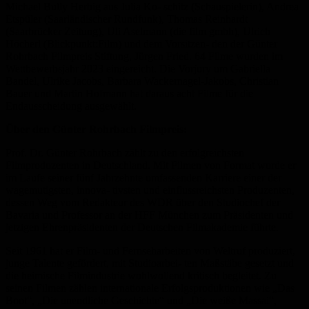
Michael Bully Herbig aus Julia Ko- schitz (Schauspielerin), Andrea
Etspüler (Saarländischer Rundfunk), Thomas Reinhardt
(Saarbrücker Zeitung), Uli Aselmann (die film gmbh), Ulrich
Höcherl (Blickpunkt:Film) und dem Vorsitzen- den der Günter
Rohrbach Filmpreis Stiftung, Jürgen Fried. 64 Filme wurden im
Wettbewerbsjahr 2023 eingereicht. Die Vorjury um Gabriella
Bandel, Ulrike Jacobs, Barbara Wackernagel-Jakobs, Christian
Bauer und Martin Hofmann hat daraus acht Filme für die
Endausscheidung ausgewählt.
Über den Günter Rohrbach Filmpreis:
Prof. Dr. Günter Rohrbach zählt zu den erfolgreichsten
Filmproduzenten in Deutschland. Mit Filmen von Format wurde er
im Laufe seiner fünf Jahrzehnte umfassenden Karriere einer der
wagemutigsten, innova- tivsten und einflussreichsten Produzenten,
dessen Weg vom Redakteur des WDR über den Studiochef der
Bavaria und Professor an der HFF München zum Präsidenten und
jetzigen Ehrenpräsidenten der Deutschen Filmakademie führte.
Seit 1961 hat er Film- und Fernseharbeiten von Weltruf produziert,
junge Talente gefördert, mit Studioarbei- ten Maßstäbe gesetzt und
die heimische Filmindustrie wohlwollend kritisch begleitet. Zu
seinen Filmen zählen internationale Erfolgsproduktionen wie „Das
Boot“, „Die unendliche Geschichte“ und „Die weiße Massai“,