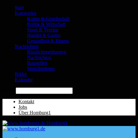
Start
Kategorien
Kultur & Gesellschaft
Politik & Wirtschaft
Sport & Vereine
Handel & Gastro
Gesundheit & Fitness
Nachrichten
Blaulichtmeldungen
Nachrichten
Baustellen
Verschiedenes
Bilder
Kalender
Suche
Kontakt
Jobs
Über Homburg1
Homburg1