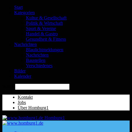
Start
Kategorien
Kultur & Gesellschaft
Politik & Wirtschaft
Sport & Vereine
Handel & Gastro
Gesundheit & Fitness
Nachrichten
Blaulichtmeldungen
Nachrichten
Baustellen
Verschiedenes
Bilder
Kalender
Suche
Kontakt
Jobs
Über Homburg1
Homburg1