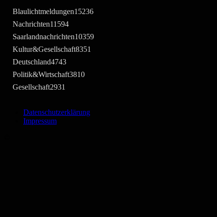
Blaulichtmeldungen
15236
Nachrichten
11594
Saarlandnachrichten
10359
Kultur&Gesellschaft
8351
Deutschland
4743
Politik&Wirtschaft
3810
Gesellschaft
2931
Datenschutzerklärung
Impressum
©