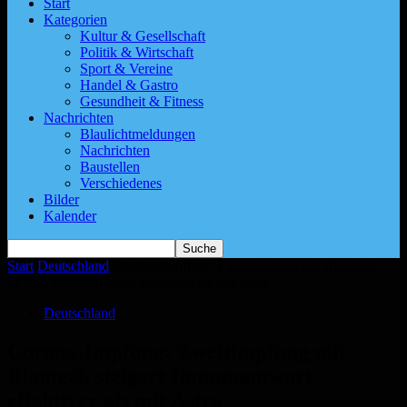
Start
Kategorien
Kultur & Gesellschaft
Politik & Wirtschaft
Sport & Vereine
Handel & Gastro
Gesundheit & Fitness
Nachrichten
Blaulichtmeldungen
Nachrichten
Baustellen
Verschiedenes
Bilder
Kalender
Start
Deutschland
Corona-Impfung: Zweitimpfung mit Biontech
steigert Immunantwort effektiver als mit Astra
Deutschland
Corona-Impfung: Zweitimpfung mit
Biontech steigert Immunantwort
effektiver als mit Astra