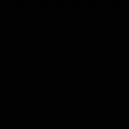
den über 400 freiwilligen Probanden aus der UMG. Sie haben die
Studie überhaupt erst möglich gemacht und nehmen auch weiterhin
zuverlässig an ihr teil“, so Hollstein für das gesamte Forscherteam.
Anzeige