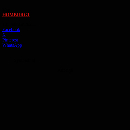
Von
HOMBURG1
-
10. Februar 2022
Facebook
X
Pinterest
WhatsApp
Symbolbild
Anzeige