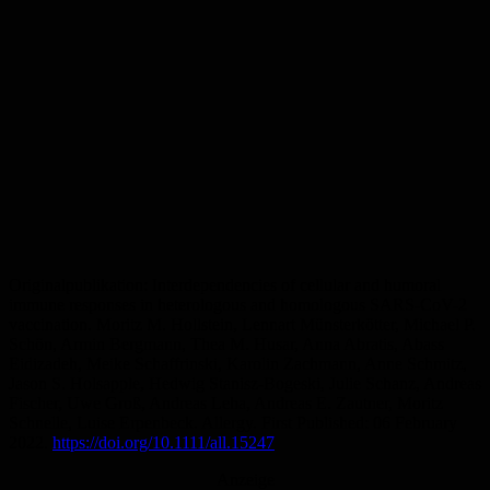
Originalpublikation: Interdependencies of cellular and humoral
immune responses in heterologous and homologous SARS-CoV-2
vaccination. Moritz M. Hollstein, Lennart Münsterkötter, Michael P.
Schön, Armin Bergmann, Thea M. Husar, Anna Abratis, Abass
Eidizadeh, Meike Schaffrinski, Karolin Zachmann, Anne Schmitz,
Jason S. Holsapple, Hedwig Stanisz-Bogeski, Julie Schanz, Andreas
Fischer, Uwe Groß, Andreas Leha, Andreas E. Zautner, Moritz
Schnelle, Luise Erpenbeck. Allergy. First Published: 06 February
2022.
https://doi.org/10.1111/all.15247
Anzeige