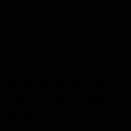
natürlicher COVID-Infektion“) sind diese
Woche in der renommierten europäischen
Fachzeitschrift „Allergy“ (Europan Journal
of Allergy and Clinical Immunlogy)
erschienen.
Die Göttinger Wissenschaftler fanden in Untersuchungen an einem
Kollektiv von mehr als 400 Probanden, allen Mitarbeitern der
UMG, heraus: Die Zweitimpfung mit dem mRNA-Impfstoff von
Biontech (BNT162b2) steigert sehr wirksam die Immunantwort.
„Dabei war es unwichtig, ob die Probanden zuvor bei der
Erstimpfung den Impfstoff von AstraZeneca (ChAdOx1 nCoV-19)
oder von Biontech erhalten hatten. Hingegen konnte eine
Zweitimpfung mit AstraZeneca die Immunantwort kaum
verbessern“, sagt Prof. Dr. Luise Erpenbeck, eine der Senior-
Autoren der Publikation, ehemals Klinik für Dermatologie,
Venerologie und Allergologie der UMG und inzwischen Professorin
an der Klinik für Hautkrankheiten des Universitätsklinikums
Münster (UKM). Die Studie COV-ADAPT wurde durch die
Deutsche Forschungsgemeinschaft (DFG) gefördert.
Anzeige