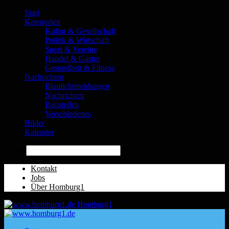
Start
Kategorien
Kultur & Gesellschaft
Politik & Wirtschaft
Sport & Vereine
Handel & Gastro
Gesundheit & Fitness
Nachrichten
Blaulichtmeldungen
Nachrichten
Baustellen
Verschiedenes
Bilder
Kalender
Suche
Kontakt
Jobs
Über Homburg1
Homburg1