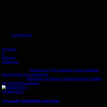
Schlagworte
Zweibrücken
Facebook
X
Pinterest
WhatsApp
Vorheriger Artikel
Premiere am UKS Homburg: Erster Notfalltag
macht Kinder zu Lebensrettern
Nächster Artikel
Römerlager im Bliestal: Kulturpark lockt Familien
zur kostenlosen Zeitreise
HOMBURG1
Verwandte Artikel
Mehr vom Autor