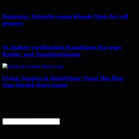
Homburg: Talstraße wegen Klassik Open Air voll
gesperrt
St. Ingbert veröffentlicht Kandidaten für erstes
Kinder- und Jugendparlament
Flying Steppers in Reiskirchen: Neuer Hip-Hop-
Step-Aerobic-Kurs startet
Wetter
Homburg
Klarer Himmel
enter location
11.9
°
C
14.7
°
11.9
°