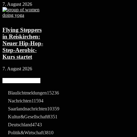
7. August 2026
Flying Steppers
in Reiskirchen:
Neuer Hip-Hop-
Step-Aerobic-
Kurs startet
7. August 2026
Beliebte Kategorie
Blaulichtmeldungen
15236
Nachrichten
11594
Saarlandnachrichten
10359
Kultur&Gesellschaft
8351
Deutschland
4743
Politik&Wirtschaft
3810