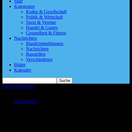
Start
Kategorien
Kultur & Gesellschaft
Politik & Wirtschaft
Sport & Vereine
Handel & Gastro
Gesundheit & Fitness
Nachrichten
Blaulichtmeldungen
Nachrichten
Baustellen
Verschiedenes
Bilder
Kalender
Start
Nachrichten
Bundeswehr übt im Raum Althornbach: Manöver
ARTEP mit 50 Soldaten angekündigt
Nachrichten
Bundeswehr übt im Raum Althornbach:
Manöver ARTEP mit 50 Soldaten
angekündigt