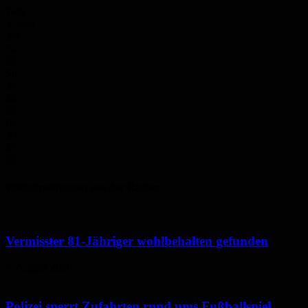
74%
3.5m/s
3%
Sa.
33
°
So.
34
°
Mo.
35
°
Di.
30
°
Mi.
25
°
Polizeimeldungen aus der Region
Vermisster 81-Jähriger wohlbehalten gefunden
6. August 2026
Polizei sperrt Zufahrten rund ums Fußballspiel