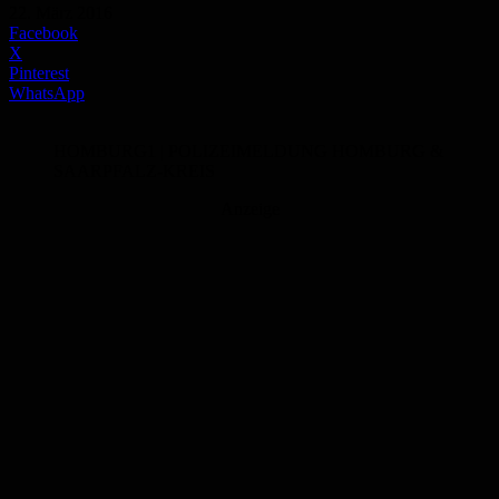
22. März 2016
Facebook
X
Pinterest
WhatsApp
HOMBURG1 | POLIZEIMELDUNG HOMBURG &
SAARPFALZ-KREIS
Anzeige