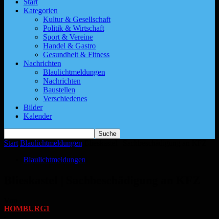
Start
Kategorien
Kultur & Gesellschaft
Politik & Wirtschaft
Sport & Vereine
Handel & Gastro
Gesundheit & Fitness
Nachrichten
Blaulichtmeldungen
Nachrichten
Baustellen
Verschiedenes
Bilder
Kalender
Start
Blaulichtmeldungen
Blieskastel | Sachbeschädigung an KFZ
Blaulichtmeldungen
Blieskastel | Sachbeschädigung an KFZ
Von
HOMBURG1
-