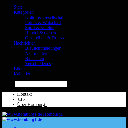
Start
Kategorien
Kultur & Gesellschaft
Politik & Wirtschaft
Sport & Vereine
Handel & Gastro
Gesundheit & Fitness
Nachrichten
Blaulichtmeldungen
Nachrichten
Baustellen
Verschiedenes
Bilder
Kalender
Suche
Kontakt
Jobs
Über Homburg1
Homburg1