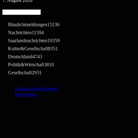
7. August 2026
Beliebte Kategorie
Blaulichtmeldungen
15236
Nachrichten
11594
Saarlandnachrichten
10359
Kultur&Gesellschaft
8351
Deutschland
4743
Politik&Wirtschaft
3810
Gesellschaft
2931
Datenschutzerklärung
Impressum
©