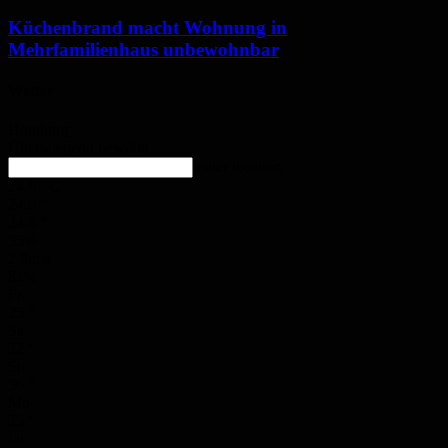
Küchenbrand macht Wohnung in
Mehrfamilienhaus unbewohnbar
Wetter
Homburg
Überwiegend bewölkt
enter location
24.6
°
C
24.6
°
24.6
°
35%
2.8m/s
81%
Fr.
25
°
Sa.
32
°
So.
36
°
Mo.
35
°
Di.