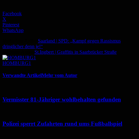
Facebook
X
Pinterest
WhatsApp
Vorheriger Artikel
Saarland | SPD: „Kampf gegen Rassismus
dringlicher denn je!“
Nächster Artikel
St.Ingbert | Graffitis in Saarbrücker Straße
HOMBURG1
Verwandte Artikel
Mehr vom Autor
Vermisster 81-Jähriger wohlbehalten gefunden
Polizei sperrt Zufahrten rund ums Fußballspiel