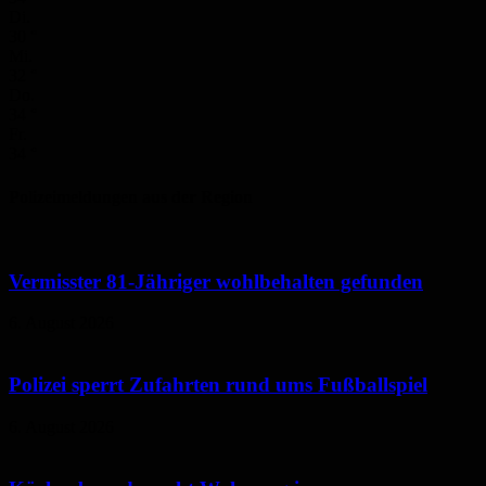
Di.
30
°
Mi.
32
°
Do.
34
°
Fr.
34
°
Polizeimeldungen aus der Region
Vermisster 81-Jähriger wohlbehalten gefunden
6. August 2026
Polizei sperrt Zufahrten rund ums Fußballspiel
6. August 2026