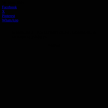
18. März 2016
Facebook
X
Pinterest
WhatsApp
HOMBURG1 | POLIZEIMELDUNG HOMBURG &
SAARPFALZ-KREIS
Anzeige