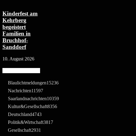
Kinderfest am
Kehrberg
begeistert
Familien in
Bruchhof-
Sanddorf
10. August 2026
Beliebte Kategorie
Blaulichtmeldungen
15236
Nachrichten
11597
Saarlandnachrichten
10359
Kultur&Gesellschaft
8356
Deutschland
4743
Politik&Wirtschaft
3817
Gesellschaft
2931