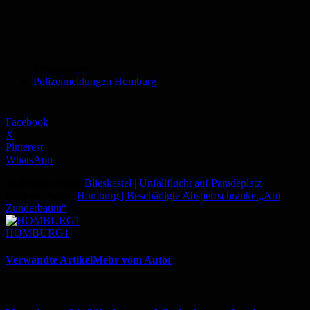
Schlagworte
Polizeimeldungen Homburg
Facebook
X
Pinterest
WhatsApp
Vorheriger Artikel
Blieskastel | Unfallflucht auf Paradeplatz
Nächster Artikel
Homburg | Beschädigte Absperrschranke „Am
Zunderbaum“
HOMBURG1
Verwandte Artikel
Mehr vom Autor