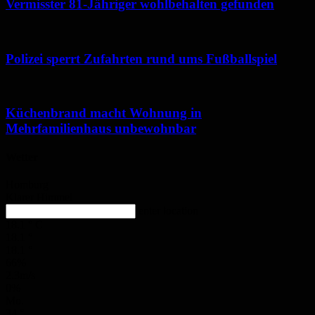
Vermisster 81-Jähriger wohlbehalten gefunden
Polizei sperrt Zufahrten rund ums Fußballspiel
Küchenbrand macht Wohnung in
Mehrfamilienhaus unbewohnbar
Wetter
Homburg
Klarer Himmel
enter location
18.1
°
C
18.1
°
18.1
°
66%
2.3m/s
0%
Mo.
34
°