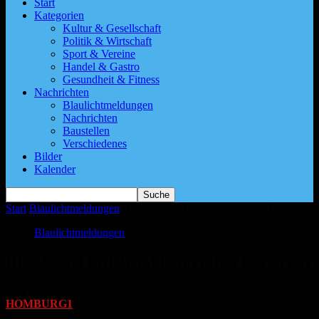
Start
Kategorien
Kultur & Gesellschaft
Politik & Wirtschaft
Sport & Vereine
Handel & Gastro
Gesundheit & Fitness
Nachrichten
Blaulichtmeldungen
Nachrichten
Baustellen
Verschiedenes
Bilder
Kalender
Start
Blaulichtmeldungen
Blieskastel | Diebstahl von alten Batterien
Blaulichtmeldungen
Blieskastel | Diebstahl von alten Batterien
Von
HOMBURG1
-