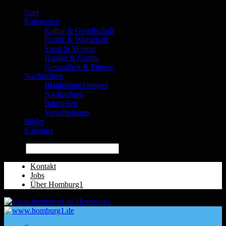
Start
Kategorien
Kultur & Gesellschaft
Politik & Wirtschaft
Sport & Vereine
Handel & Gastro
Gesundheit & Fitness
Nachrichten
Blaulichtmeldungen
Nachrichten
Baustellen
Verschiedenes
Bilder
Kalender
Suche
Kontakt
Jobs
Über Homburg1
Homburg1