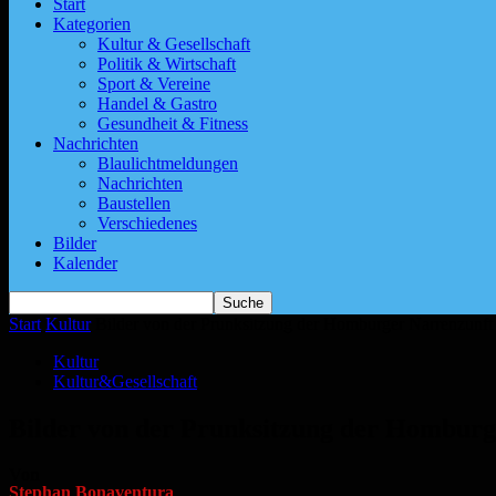
Start
Kategorien
Kultur & Gesellschaft
Politik & Wirtschaft
Sport & Vereine
Handel & Gastro
Gesundheit & Fitness
Nachrichten
Blaulichtmeldungen
Nachrichten
Baustellen
Verschiedenes
Bilder
Kalender
Start
Kultur
Bilder von der Prunksitzung der Homburger Narrenzunft
Kultur
Kultur&Gesellschaft
Bilder von der Prunksitzung der Homburg
Von
Stephan Bonaventura