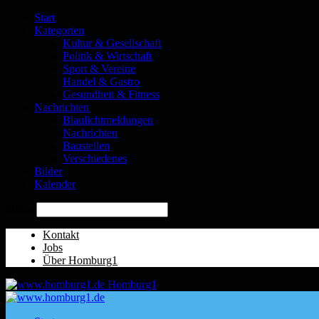
Start
Kategorien
Kultur & Gesellschaft
Politik & Wirtschaft
Sport & Vereine
Handel & Gastro
Gesundheit & Fitness
Nachrichten
Blaulichtmeldungen
Nachrichten
Baustellen
Verschiedenes
Bilder
Kalender
Suche
Kontakt
Jobs
Über Homburg1
Homburg1