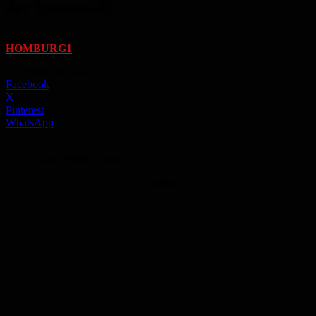
der Innenstadt
Von
HOMBURG1
-
2. September 2024
Facebook
X
Pinterest
WhatsApp
Foto: Friedel Simon
Anzeige