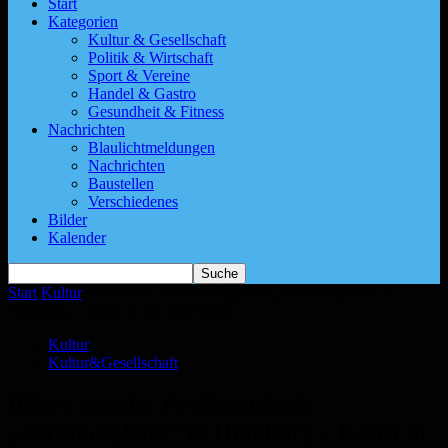
Start
Kategorien
Kultur & Gesellschaft
Politik & Wirtschaft
Sport & Vereine
Handel & Gastro
Gesundheit & Fitness
Nachrichten
Blaulichtmeldungen
Nachrichten
Baustellen
Verschiedenes
Bilder
Kalender
Start
Kultur
Bilder von der Freiluftgalerie „ARTmosphäre“ in
Homburg – Kunst in der Innenstadt
Kultur
Kultur&Gesellschaft
Bilder von der Freiluftgalerie
„ARTmosphäre“ in Homburg – Kunst in