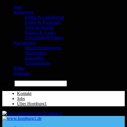
Start
Kategorien
Kultur & Gesellschaft
Politik & Wirtschaft
Sport & Vereine
Handel & Gastro
Gesundheit & Fitness
Nachrichten
Blaulichtmeldungen
Nachrichten
Baustellen
Verschiedenes
Bilder
Kalender
Suche
Kontakt
Jobs
Über Homburg1
Homburg1