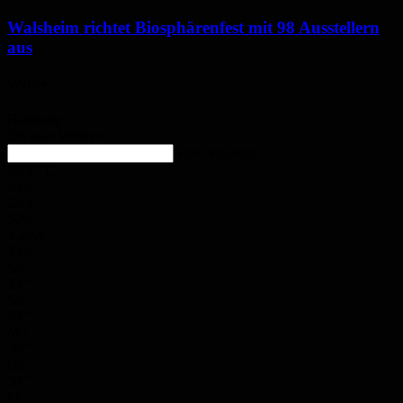
Walsheim richtet Biosphärenfest mit 98 Ausstellern
aus
Wetter
Homburg
Ein paar Wolken
enter location
22.5
°
C
23.6
°
22.4
°
50%
4.2m/s
23%
Sa.
33
°
So.
35
°
Mo.
36
°
Di.
30
°
Mi.