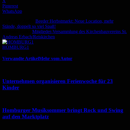
X
Pinterest
WhatsApp
Vorheriger Artikel
Beeder Herbstmarkt: Neue Location, mehr
Stände, doppelt so viel Spaß!
Nächster Artikel
Mitglieder-Versammlung des Kirchenbauvereins St.
Andreas Erbach/Reiskirchen
HOMBURG1
Verwandte Artikel
Mehr vom Autor
Unternehmen organisieren Ferienwoche für 23
Kinder
Homburger Musiksommer bringt Rock und Swing
auf den Marktplatz