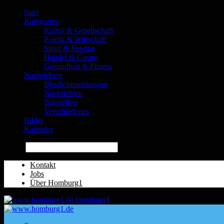
Start
Kategorien
Kultur & Gesellschaft
Politik & Wirtschaft
Sport & Vereine
Handel & Gastro
Gesundheit & Fitness
Nachrichten
Blaulichtmeldungen
Nachrichten
Baustellen
Verschiedenes
Bilder
Kalender
Suche
Kontakt
Jobs
Über Homburg1
Homburg1