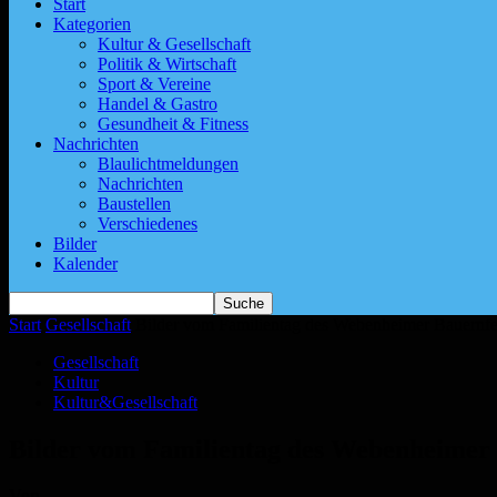
Start
Kategorien
Kultur & Gesellschaft
Politik & Wirtschaft
Sport & Vereine
Handel & Gastro
Gesundheit & Fitness
Nachrichten
Blaulichtmeldungen
Nachrichten
Baustellen
Verschiedenes
Bilder
Kalender
Start
Gesellschaft
Bilder vom Familientag des Webenheimer Bauernfe
Gesellschaft
Kultur
Kultur&Gesellschaft
Bilder vom Familientag des Webenheimer 
Von