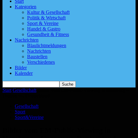
Start
Kategorien
Kultur & Gesellschaft
Politik & Wirtschaft
Sport & Vereine
Handel & Gastro
Gesundheit & Fitness
Nachrichten
Blaulichtmeldungen
Nachrichten
Baustellen
Verschiedenes
Bilder
Kalender
Start
Gesellschaft
Bilder vom EM-Public-Viewing in Homburg –
Ungarn vs. Deutschland
Gesellschaft
Sport
Sport&Vereine
Bilder vom EM-Public-Viewing in