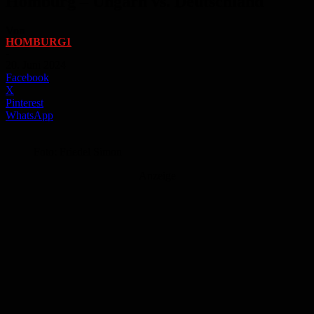
Homburg – Ungarn vs. Deutschland
Von
HOMBURG1
-
20. Juni 2024
Facebook
X
Pinterest
WhatsApp
Foto: Friedel Simon
Anzeige