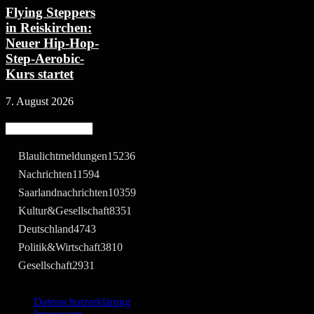
Flying Steppers
in Reiskirchen:
Neuer Hip-Hop-
Step-Aerobic-
Kurs startet
7. August 2026
Beliebte Kategorie
Blaulichtmeldungen
15236
Nachrichten
11594
Saarlandnachrichten
10359
Kultur&Gesellschaft
8351
Deutschland
4743
Politik&Wirtschaft
3810
Gesellschaft
2931
Datenschutzerklärung