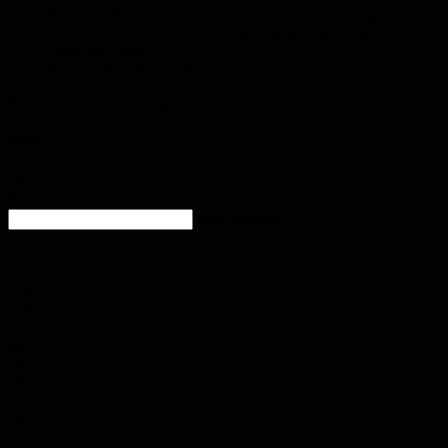
Nächster Termin wo malteser anwesend ist: Sonntag
07.07.2024, Kinder und Familienfest(am Stadtpark) von
10:00 bis 18:00.
Nochmals vielen Dank.
Kommentarfunktion ist geschlossen.
Wetter
Homburg
Bedeckt
enter location
32.8
°
C
32.9
°
31.3
°
23%
3.3m/s
90%
So.
34
°
Mo.
34
°
Di.
31
°