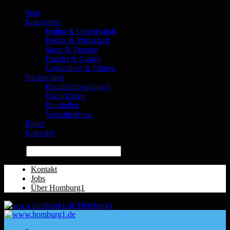
Start
Kategorien
Kultur & Gesellschaft
Politik & Wirtschaft
Sport & Vereine
Handel & Gastro
Gesundheit & Fitness
Nachrichten
Blaulichtmeldungen
Nachrichten
Baustellen
Verschiedenes
Bilder
Kalender
Suche
Kontakt
Jobs
Über Homburg1
Homburg1