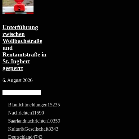
Unterführung
zwischen
Wollbachstraße
und
Rentamtstraße in
St. Ingbert
gesperrt
6. August 2026
Beliebte Kategorie
Blaulichtmeldungen
15235
Nachrichten
11590
Saarlandnachrichten
10359
Kultur&Gesellschaft
8343
Deutschland
4743