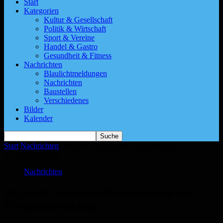
Start
Kategorien
Kultur & Gesellschaft
Politik & Wirtschaft
Sport & Vereine
Handel & Gastro
Gesundheit & Fitness
Nachrichten
Blaulichtmeldungen
Nachrichten
Baustellen
Verschiedenes
Bilder
Kalender
Start
Nachrichten
Bexbach | Sommeröffnungszeiten der
Kompostieranlage
Nachrichten
Bexbach | Sommeröffnungszeiten der
Kompostieranlage