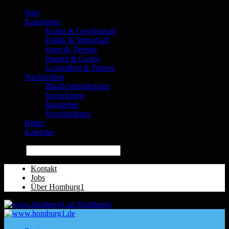
Start
Kategorien
Kultur & Gesellschaft
Politik & Wirtschaft
Sport & Vereine
Handel & Gastro
Gesundheit & Fitness
Nachrichten
Blaulichtmeldungen
Nachrichten
Baustellen
Verschiedenes
Bilder
Kalender
Suche
Kontakt
Jobs
Über Homburg1
Homburg1