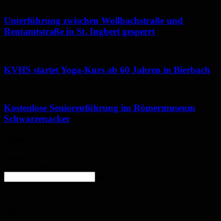
Unterführung zwischen Wollbachstraße und
Rentamtstraße in St. Ingbert gesperrt
KVHS startet Yoga-Kurs ab 60 Jahren in Bierbach
Kostenlose Seniorenführung im Römermuseum
Schwarzenacker
Wetter
Homburg
Klarer Himmel
enter location
25.8
°
C
26.4
°
25.7
°
40%