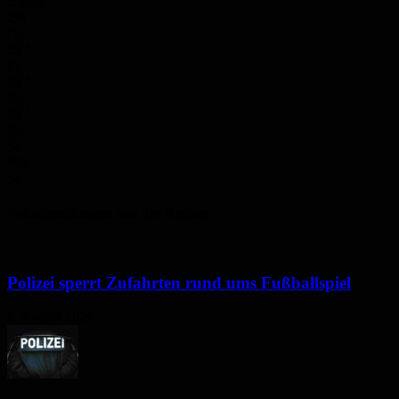
5.3m/s
2%
Do.
29
°
Fr.
30
°
Sa.
30
°
So.
34
°
Mo.
34
°
Polizeimeldungen aus der Region
Polizei sperrt Zufahrten rund ums Fußballspiel
6. August 2026