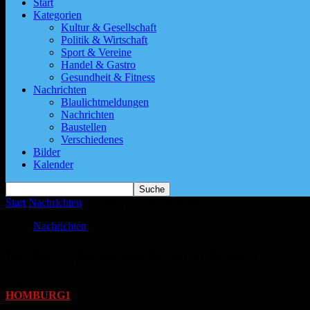
Start
Kategorien
Kultur & Gesellschaft
Politik & Wirtschaft
Sport & Vereine
Handel & Gastro
Gesundheit & Fitness
Nachrichten
Blaulichtmeldungen
Nachrichten
Baustellen
Verschiedenes
Bilder
Kalender
Start
Nachrichten
Bexbach | Rentenstelle nicht besetzt
Nachrichten
Bexbach | Rentenstelle nicht besetzt
Von
HOMBURG1
-