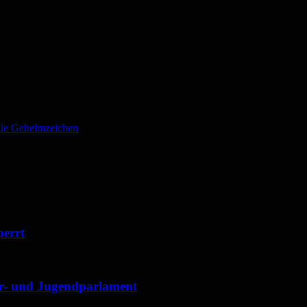
alle Geheimzeichen
perrt
der- und Jugendparlament