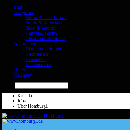
Start
Kategorien
Kultur & Gesellschaft
Politik & Wirtschaft
Sport & Vereine
Handel & Gastro
Gesundheit & Fitness
Nachrichten
Blaulichtmeldungen
Nachrichten
Baustellen
Verschiedenes
Bilder
Kalender
Suche
Kontakt
Jobs
Über Homburg1
Homburg1