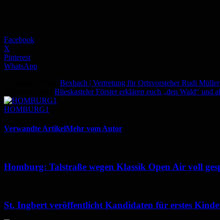
Facebook
X
Pinterest
WhatsApp
Vorheriger Artikel
Bexbach | Vertretung für Ortsvorsteher Rudi Müller
Nächster Artikel
Blieskasteler Förster erklären euch „den Wald“ und 
HOMBURG1
Verwandte Artikel
Mehr vom Autor
Homburg: Talstraße wegen Klassik Open Air voll ges
St. Ingbert veröffentlicht Kandidaten für erstes Kin