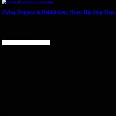
Flying Steppers in Reiskirchen: Neuer Hip-Hop-Step-
Wetter
Homburg
Klarer Himmel
enter location
12.5
°
C
15.3
°
12.4
°
80%
3.4m/s
0%
Fr.
28
°
Sa.
32
°
So.
34
°
Mo.
36
°
Di.