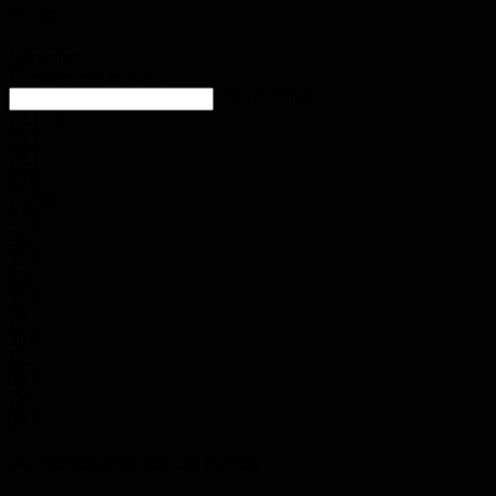
Wetter
Homburg
Überwiegend bewölkt
enter location
18.1
°
C
18.1
°
18.1
°
60%
1.2m/s
54%
So.
35
°
Mo.
36
°
Di.
30
°
Mi.
32
°
Do.
32
°
Polizeimeldungen aus der Region