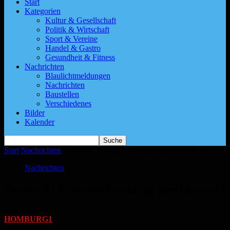
Start
Kategorien
Kultur & Gesellschaft
Politik & Wirtschaft
Sport & Vereine
Handel & Gastro
Gesundheit & Fitness
Nachrichten
Blaulichtmeldungen
Nachrichten
Baustellen
Verschiedenes
Bilder
Kalender
Start
Nachrichten
Bexbach | Kompostieranlage geschlossen !
Nachrichten
Bexbach | Kompostieranlage geschlossen !
Von
HOMBURG1
-