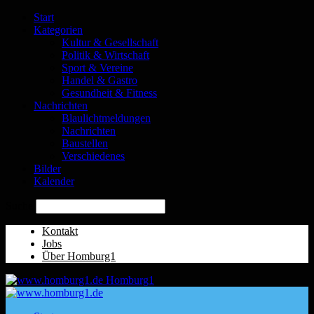
Start
Kategorien
Kultur & Gesellschaft
Politik & Wirtschaft
Sport & Vereine
Handel & Gastro
Gesundheit & Fitness
Nachrichten
Blaulichtmeldungen
Nachrichten
Baustellen
Verschiedenes
Bilder
Kalender
Suche
Kontakt
Jobs
Über Homburg1
Homburg1