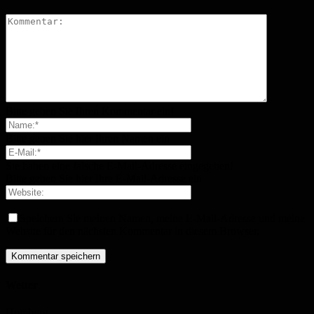
Bitte geben Sie Ihren Kommentar ein!
Bitte geben Sie hier Ihren Namen ein
Sie haben eine falsche E-Mail-Adresse eingegeben!
Bitte geben Sie hier Ihre E-Mail-Adresse ein
Speichern Sie meinen Namen, meine E-Mail-Adresse und meine
Website für den nächsten Kommentar in diesem Browser.
Wetter
Homburg