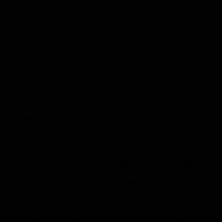
   - weiblich

   - schlanke Gestalt

   - ca. 30 bis 40 sowie ca. 60 Jahre alt

   - 150 bis 160 cm groß

   - südosteuropäischer Phänotyp
Bei Hinweisen oder Informationen bzgl. der bislang unbekannten
Täterinnen wird
um Mitteilung an den Kriminaldauerdienst unter der Rufnummer
0681/9622133 oder
jede andere Polizeidienststelle ersucht.
Original-Content von: Landespolizeidirektion Saarland, übermittelt