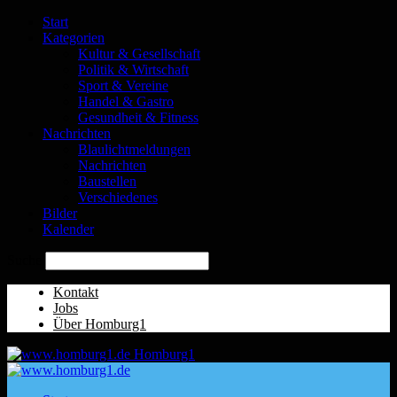
Start
Kategorien
Kultur & Gesellschaft
Politik & Wirtschaft
Sport & Vereine
Handel & Gastro
Gesundheit & Fitness
Nachrichten
Blaulichtmeldungen
Nachrichten
Baustellen
Verschiedenes
Bilder
Kalender
Suche
Kontakt
Jobs
Über Homburg1
Homburg1