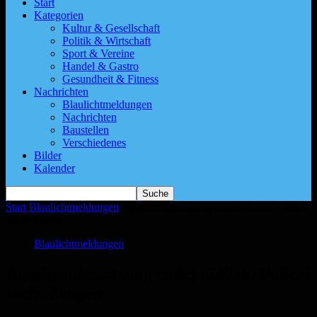
Start
Kategorien
Kultur & Gesellschaft
Politik & Wirtschaft
Sport & Vereine
Handel & Gastro
Gesundheit & Fitness
Nachrichten
Blaulichtmeldungen
Nachrichten
Baustellen
Verschiedenes
Bilder
Kalender
Start
Blaulichtmeldungen
Auseinandersetzung endet tödlich: Polizei
sucht Zeugen
Blaulichtmeldungen
Auseinandersetzung endet tödlich: Polizei
sucht Zeugen