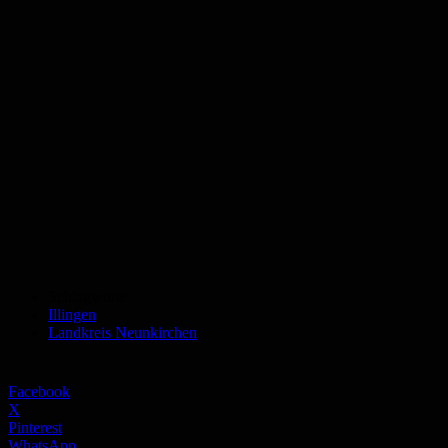
Schlagworte
Illingen
Landkreis Neunkirchen
Facebook
X
Pinterest
WhatsApp