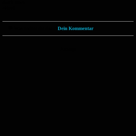
durch news
aktuell
💬 Was meinst du dazu?
Dein Kommentar
Anzeige