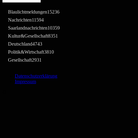
Blaulichtmeldungen
15236
Nachrichten
11594
Saarlandnachrichten
10359
Kultur&Gesellschaft
8351
Deutschland
4743
Politik&Wirtschaft
3810
Gesellschaft
2931
Datenschutzerklärung
Impressum
©