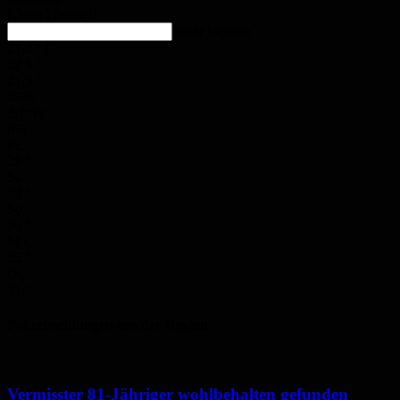
Klarer Himmel
enter location
21.4
°
C
22.5
°
21.3
°
49%
3.1m/s
0%
Fr.
28
°
Sa.
32
°
So.
36
°
Mo.
35
°
Di.
31
°
Polizeimeldungen aus der Region
Vermisster 81-Jähriger wohlbehalten gefunden