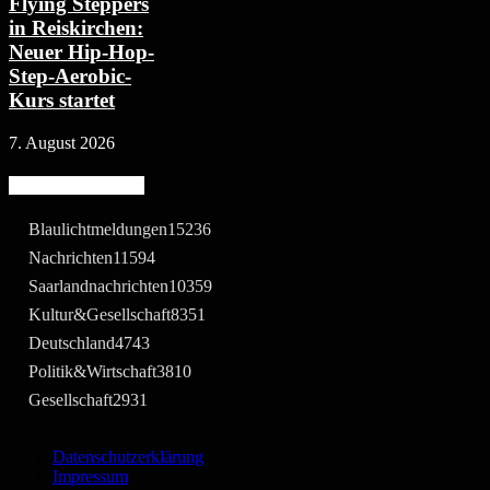
Flying Steppers
in Reiskirchen:
Neuer Hip-Hop-
Step-Aerobic-
Kurs startet
7. August 2026
Beliebte Kategorie
Blaulichtmeldungen
15236
Nachrichten
11594
Saarlandnachrichten
10359
Kultur&Gesellschaft
8351
Deutschland
4743
Politik&Wirtschaft
3810
Gesellschaft
2931
Datenschutzerklärung
Impressum