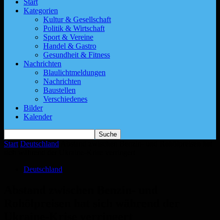
Start
Kategorien
Kultur & Gesellschaft
Politik & Wirtschaft
Sport & Vereine
Handel & Gastro
Gesundheit & Fitness
Nachrichten
Blaulichtmeldungen
Nachrichten
Baustellen
Verschiedenes
Bilder
Kalender
Start
Deutschland
Abstand zwischen Benzin- und Rohölpreisen hat
sich während der Ukraine-Krise verringert
Deutschland
Abstand zwischen Benzin- und
Rohölpreisen hat sich während der
Ukraine-Krise verringert