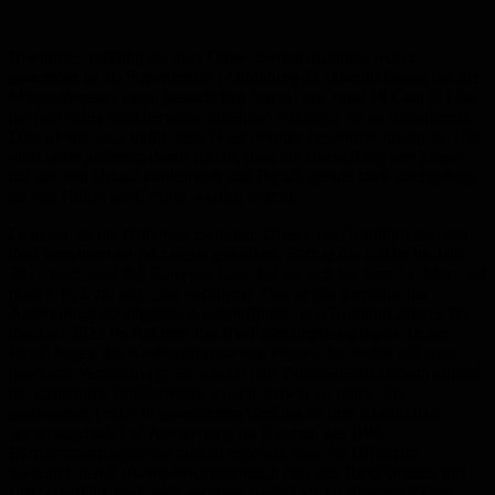
Besonders auffällig ist, dass Diesel zwischenzeitlich teurer
geworden ist als Superbenzin (Abbildung 2), obwohl Diesel bei der
Mineralölsteuer einen steuerlichen Vorteil von rund 18 Cent je Liter
hat und daher üblicherweise erheblich günstiger ist als Superbenzin.
Dies ist ein Indiz dafür, dass Diesel aktuell besonders knapp ist. Das
wird unter anderem damit erklärt, dass die Herstellung von Diesel
mit der von Heizöl konkurriert und Heizöl gerade stark nachgefragt
ist, ehe Rohöl noch teurer werden könnte.
Dennoch ist die Differenz zwischen Diesel- und Rohölpreisen seit
dem vergangenen Jahr sogar gesunken. Betrug die Lücke im Jahr
2021 noch rund 0,3 Euro pro Liter, hat sie sich bis zum 14. März auf
rund 0,15 Euro pro Liter verringert. Das ist das Ergebnis der
Auswertung der jüngsten Kraftstoffpreis- und Rohölpreisdaten für
das Jahr 2022 im Rahmen des RWI-Benzinpreisspiegels. In der
Regel folgen die Kraftstoffpreise den Preisen für Rohöl mit einer
gewissen Verzögerung. Es scheint den Tankstellenbetreibern aktuell
bei steigenden Rohölpreisen jedoch schwer zu fallen, die
gestiegenen Preise in gewohntem Umfang an ihre Kundschaft
weiterzugeben. Die Auswertung im Rahmen des RWI-
Benzinpreisspiegels hat zudem ergeben, dass die Differenz
zwischen den E10-Superbenzinpreisen und den Rohölpreisen pro
Liter ebenfalls noch weit geringer ausfällt als zu früheren Zeiten.