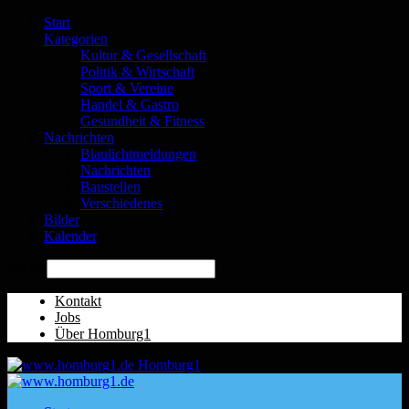
Start
Kategorien
Kultur & Gesellschaft
Politik & Wirtschaft
Sport & Vereine
Handel & Gastro
Gesundheit & Fitness
Nachrichten
Blaulichtmeldungen
Nachrichten
Baustellen
Verschiedenes
Bilder
Kalender
Suche
Kontakt
Jobs
Über Homburg1
Homburg1