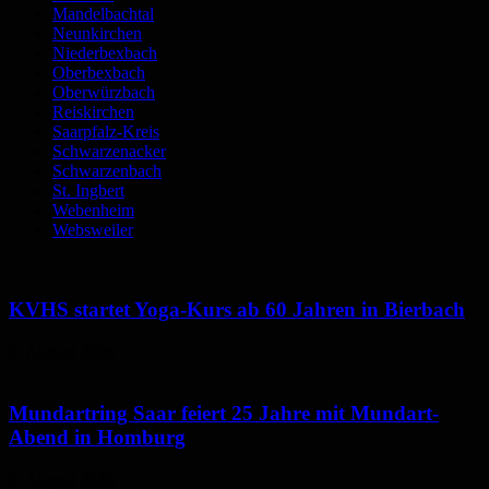
Mandelbachtal
Neunkirchen
Niederbexbach
Oberbexbach
Oberwürzbach
Reiskirchen
Saarpfalz-Kreis
Schwarzenacker
Schwarzenbach
St. Ingbert
Webenheim
Websweiler
KVHS startet Yoga-Kurs ab 60 Jahren in Bierbach
6. August 2026
Mundartring Saar feiert 25 Jahre mit Mundart-
Abend in Homburg
6. August 2026