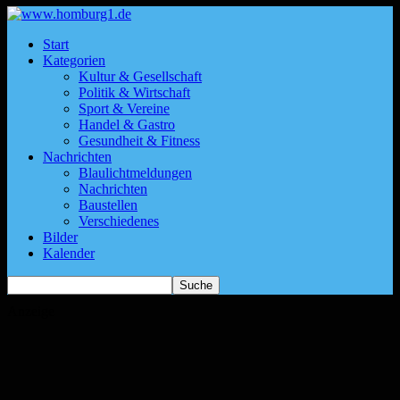
Start
Kategorien
Kultur & Gesellschaft
Politik & Wirtschaft
Sport & Vereine
Handel & Gastro
Gesundheit & Fitness
Nachrichten
Blaulichtmeldungen
Nachrichten
Baustellen
Verschiedenes
Bilder
Kalender
Anzeige