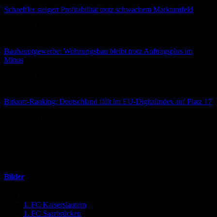
Schaeffler steigert Profitabilität trotz schwachem Marktumfeld
6. August 2026
Bauhauptgewerbe: Wohnungsbau bleibt trotz Auftragsplus im
Minus
6. August 2026
Bitkom-Ranking: Deutschland fällt im EU-Digitalindex auf Platz 17
6. August 2026
Bilder
1. FC Kaiserslautern
1. FC Saarbrücken