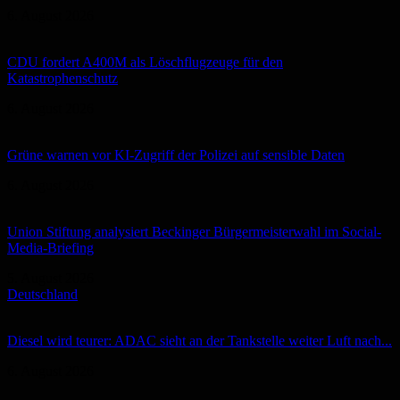
6. August 2026
CDU fordert A400M als Löschflugzeuge für den
Katastrophenschutz
6. August 2026
Grüne warnen vor KI-Zugriff der Polizei auf sensible Daten
6. August 2026
Union Stiftung analysiert Beckinger Bürgermeisterwahl im Social-
Media-Briefing
5. August 2026
Deutschland
Diesel wird teurer: ADAC sieht an der Tankstelle weiter Luft nach...
6. August 2026