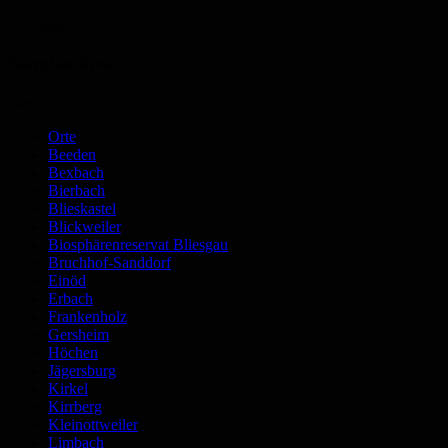
5. August 2026
Saarpfalz-Kreis
Orte
Orte
Beeden
Bexbach
Bierbach
Blieskastel
Blickweiler
Biosphärenreservat Bliesgau
Bruchhof-Sanddorf
Einöd
Erbach
Frankenholz
Gersheim
Höchen
Jägersburg
Kirkel
Kirrberg
Kleinottweiler
Limbach