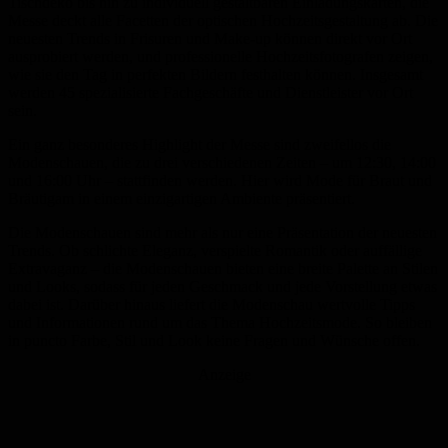
Tischdeko bis hin zu individuell gestaltbaren Einladungskarten, die
Messe deckt alle Facetten der optischen Hochzeitsgestaltung ab. Die
neuesten Trends in Frisuren und Make-up können direkt vor Ort
ausprobiert werden, und professionelle Hochzeitsfotografen zeigen,
wie sie den Tag in perfekten Bildern festhalten können. Insgesamt
werden 45 spezialisierte Fachgeschäfte und Dienstleister vor Ort
sein.
Ein ganz besonderes Highlight der Messe sind zweifellos die
Modenschauen, die zu drei verschiedenen Zeiten – um 12:30, 14:00
und 16:00 Uhr – stattfinden werden. Hier wird Mode für Braut und
Bräutigam in einem einzigartigen Ambiente präsentiert.
Die Modenschauen sind mehr als nur eine Präsentation der neuesten
Trends. Ob schlichte Eleganz, verspielte Romantik oder auffällige
Extravaganz – die Modenschauen bieten eine breite Palette an Stilen
und Looks, sodass für jeden Geschmack und jede Vorstellung etwas
dabei ist. Darüber hinaus liefert die Modenschau wertvolle Tipps
und Informationen rund um das Thema Hochzeitsmode. So bleiben
in puncto Farbe, Stil und Look keine Fragen und Wünsche offen.
Anzeige