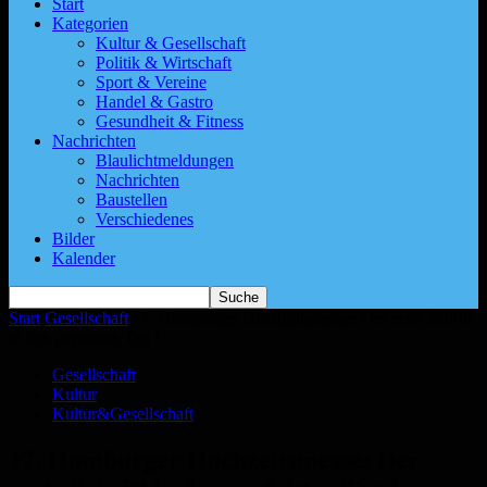
Start
Kategorien
Kultur & Gesellschaft
Politik & Wirtschaft
Sport & Vereine
Handel & Gastro
Gesundheit & Fitness
Nachrichten
Blaulichtmeldungen
Nachrichten
Baustellen
Verschiedenes
Bilder
Kalender
Start
Gesellschaft
17. Homburger Hochzeitsmesse: Der erste Schritt
in den perfekten Tag !
Gesellschaft
Kultur
Kultur&Gesellschaft
17. Homburger Hochzeitsmesse: Der