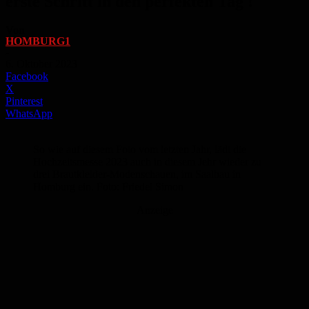
erste Schritt in den perfekten Tag !
Von
HOMBURG1
-
6. Oktober 2023
Facebook
X
Pinterest
WhatsApp
So wie auf diesem Foto vom letzten Jahr, lädt die
Hochzeitsmesse 2023 auch in diesem Jehr wieder zu
drei Brautkleider-Modenschauen, im Saalbau in
Homburg ein. Foto: Friedel Simon
Anzeige