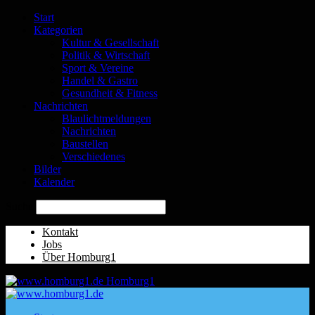
Start
Kategorien
Kultur & Gesellschaft
Politik & Wirtschaft
Sport & Vereine
Handel & Gastro
Gesundheit & Fitness
Nachrichten
Blaulichtmeldungen
Nachrichten
Baustellen
Verschiedenes
Bilder
Kalender
Suche
Kontakt
Jobs
Über Homburg1
Homburg1