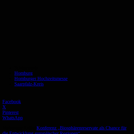
Schlagworte
Homburg
Homburger Hochzeitsmesse
Saarpfalz-Kreis
Facebook
X
Pinterest
WhatsApp
Vorheriger Artikel
Konferenz „Biosphärenreservate als Chance für
die Entwicklung europäischer Regionen“