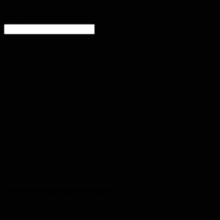
Homburg
Ein paar Wolken
enter location
27.9
°
C
27.9
°
27.9
°
35%
2.5m/s
22%
Sa.
29
°
So.
35
°
Mo.
34
°
Di.
29
°
Mi.
31
°
Polizeimeldungen aus der Region