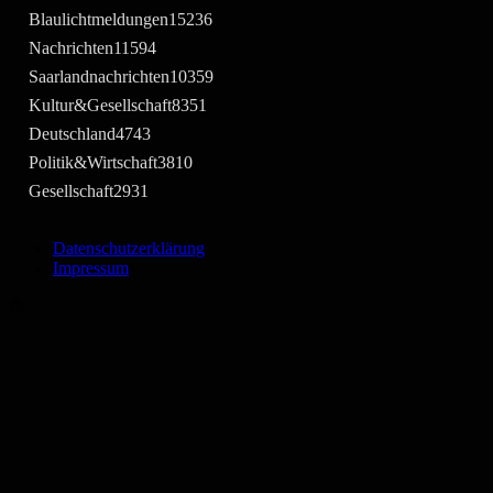
Blaulichtmeldungen
15236
Nachrichten
11594
Saarlandnachrichten
10359
Kultur&Gesellschaft
8351
Deutschland
4743
Politik&Wirtschaft
3810
Gesellschaft
2931
Datenschutzerklärung
Impressum
©